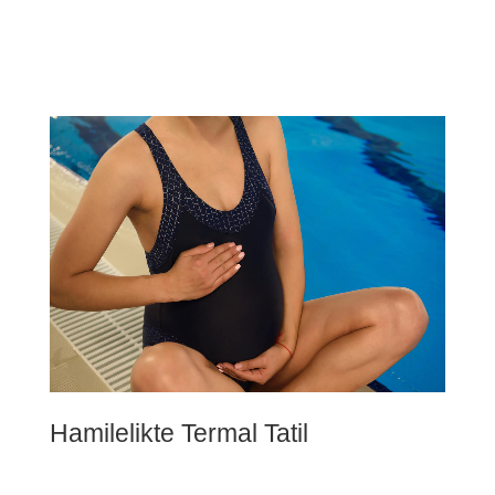
Hamilelikte Termal Tatil